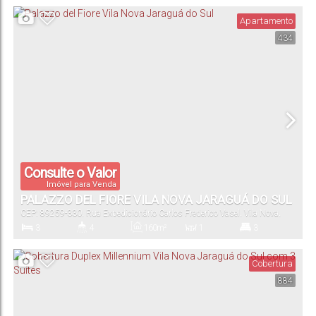
Apartamento
434
219m²
2
Total:
Vaga(s)
Consulte o Valor
Imóvel para Venda
PALAZZO DEL FIORE VILA NOVA JARAGUÁ DO SUL
CEP: 89259-330
,
Rua Expedicionário Carlos Frederico Vasel
,
Vila Nova
,
Jaraguá do Sul
,
Santa Catarina
,
Brasil
3
4
160m²
1
3
Dormitório(s)
Banheiro(s)
Privativo:
Sala(s)
Suíte(s)
Cobertura
884
228m²
2
Total:
Vaga(s)