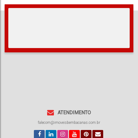
126m²
2
Total:
Vaga(s)
ATENDIMENTO
falecom@imoveisbembacanas.com.br