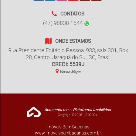
CONTATOS
(47) 98838-1544
ONDE ESTAMOS
Rua Presidente Epitácio Pessoa
,
933
,
sala 301, Box
28
,
Centro
,
Jaraguá do Sul
,
SC
,
Brasil
CRECI: 5539J
Ver no Mapa
Apresenta.me ~ Plataforma Imobiliária
Copyright © 2026 ~ 0.0000s
Imóveis Bem Bacanas
www.imoveisbembacanas.com.br