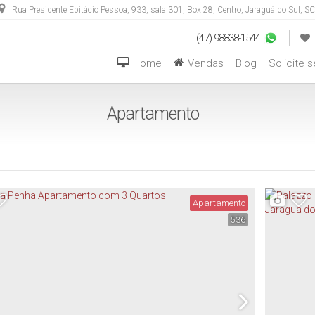
Rua Presidente Epitácio Pessoa
,
933
,
sala 301, Box 28
,
Centro
,
Jaraguá do Sul
,
SC
(47) 98838-1544
Home
Vendas
Blog
Solicite 
Aptos com 04 Dormitórios ou +
Casas com 04 Dormitórios ou +
Hotéis / Pousadas / Residen
Apartamento
Apartamento
536