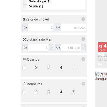
Solar do Ipê (1)
1
Vidália (1)
Vaga(s)
Valor do Imóvel
De
Até
Distância do Mar
4
R$
De
m
Até
m
Valor
BOUL
Quartos
CEP: 8
DO S
do Sul
,
1
1
2
3
4
5
Dormitór
Banheiros
1
1
2
3
4
5
Vaga(s)