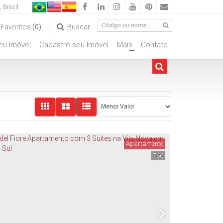
,
Brasil
Favoritos
(0)
Buscar
seu Imóvel
Cadastre seu Imóvel
Mais
Contato
ciais
+
Apartamento
766