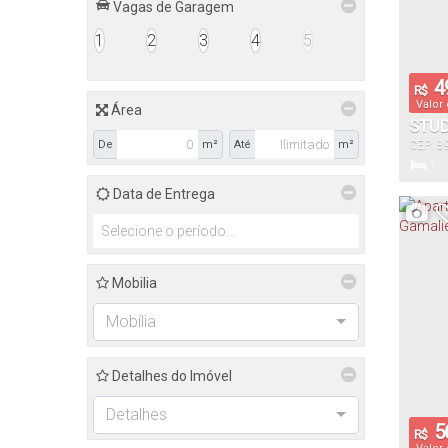
Vagas de Garagem
1
2
3
4
5
4
R$
Valor
Área
STUD
De
m²
Até
m²
CEP: 8
BRAS
do Sul
,
1
Dormitór
Data de Entrega
1
Vaga(s)
Mobilia
Mobília
Detalhes do Imóvel
Detalhes
5
R$