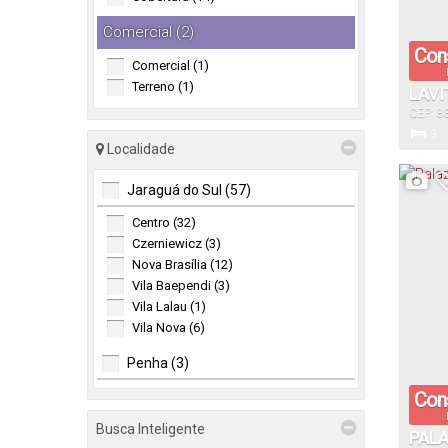
Comercial (2)
Cons
Comercial (1)
Terreno (1)
LAVI
CEP: 8
Brasil
3
Localidade
Dormitór
Jaraguá do Sul (57)
Centro (32)
1
Czerniewicz (3)
Vaga(s)
Nova Brasília (12)
Vila Baependi (3)
Vila Lalau (1)
Vila Nova (6)
Penha (3)
Armação (1)
Cons
Centro (2)
Busca Inteligente
PALA