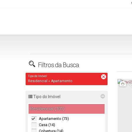
(47) 98838-1544
falecom@imoveisbembacanas.com.br
Filtros da Busca
Tipo de Imóvel:
Residencial » Apartamento
Tipo do Imóvel
Residencial (101)
Apartamento (73)
Casa (14)
Cobertura (14)