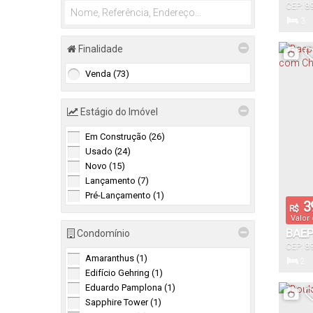
Balneário Piçarras (2)
CEP: 8
Jaraguá
3
Centro (2)
Dormitór
Finalidade
Barra Velha (1)
Tabuleiro (1)
Venda (73)
22
Total:
Estágio do Imóvel
Em Construção (26)
Usado (24)
Novo (15)
Lançamento (7)
Pré-Lançamento (1)
3
R$
Valor
BAEP
Condomínio
CEP: 8
QUAR
Jaraguá
Amaranthus (1)
2
Edifício Gehring (1)
Dormitór
Eduardo Pamplona (1)
Sapphire Tower (1)