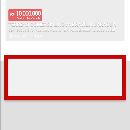
10.000.000
R$
Valor de Venda
TERRENO COMERCIAL NOVA BRASÍLIA JARAGUÁ
CEP: 89252-275
,
Rua João Planincheck
,
Nova Brasília
,
Jaraguá do Sul
,
DO SUL
Santa Catarina
,
Brasil
10053m²
90m
Terreno:
Frente: