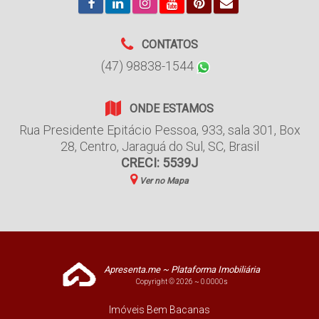
CONTATOS
(47) 98838-1544
ONDE ESTAMOS
Rua Presidente Epitácio Pessoa
,
933
,
sala 301, Box
28
,
Centro
,
Jaraguá do Sul
,
SC
,
Brasil
CRECI: 5539J
Ver no Mapa
Apresenta.me ~ Plataforma Imobiliária
Copyright © 2026 ~ 0.0000s
Imóveis Bem Bacanas