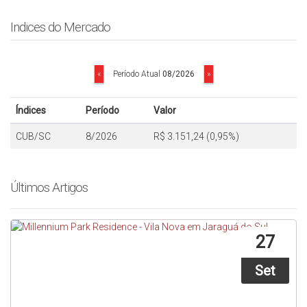
Indices do Mercado
Período Atual
08/2026
«
»
Índices
Período
Valor
CUB/SC
8/2026
R$ 3.151,24 (0,95%)
Últimos Artigos
Mostrando de 1 até 7, em um total de 7 artigos
27
Set