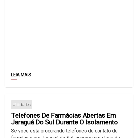
LEIA MAIS
24
Utilidades
Telefones De Farmácias Abertas Em
Mar
Jaraguá Do Sul Durante O Isolamento
Do Coronavirus
Se você está procurando telefones de contato de
farmácias em Jaraguá do Sul, criamos uma lista de