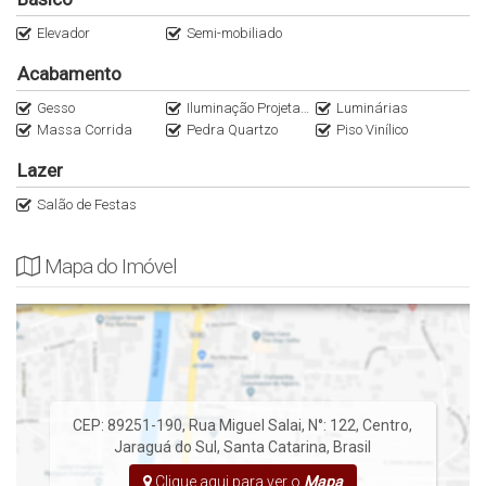
Elevador
Semi-mobiliado
Acabamento
Gesso
Iluminação Projetada
Luminárias
Massa Corrida
Pedra Quartzo
Piso Vinílico
Lazer
Salão de Festas
Mapa do Imóvel
CEP: 89251-190
,
Rua Miguel Salai
,
N°:
122
,
Centro
,
Jaraguá do Sul
,
Santa Catarina
,
Brasil
Clique aqui para ver o
Mapa