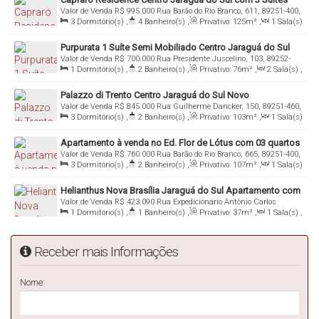
Valor de Venda
R$
995.000
Rua Barão do Rio Branco, 611, 89251-400,
3
Dormitório(s)
,
4
Banheiro(s)
,
Privativo:
125m²
,
1
Sala(s)
Centro, Jaraguá do Sul, Santa Catarina, Brasil
,
3
Suíte(s)
,
Total:
160m²
,
1
Vaga(s)
Purpurata 1 Suíte Semi Mobiliado Centro Jaraguá do Sul
Valor de Venda
R$
700.000
Rua Presidente Juscelino, 103, 89252-
1
Dormitório(s)
,
2
Banheiro(s)
,
Privativo:
76m²
,
2
Sala(s)
,
050, Centro, Jaraguá do Sul, Santa Catarina, Brasil
1
Suíte(s)
,
Total:
126m²
,
2
Vaga(s)
Palazzo di Trento Centro Jaraguá do Sul Novo
Valor de Venda
R$
845.000
Rua Guilherme Dancker, 150, 89251-460,
3
Dormitório(s)
,
2
Banheiro(s)
,
Privativo:
103m²
,
1
Sala(s)
Centro, Jaraguá do Sul, Santa Catarina, Brasil
,
1
Suíte(s)
,
2
Vaga(s)
Apartamento à venda no Ed. Flor de Lótus com 03 quartos
Valor de Venda
R$
760.000
Rua Barão do Rio Branco, 665, 89251-400,
sendo uma suíte, no centro de Jaraguá do Sul
3
Dormitório(s)
,
2
Banheiro(s)
,
Privativo:
107m²
,
1
Sala(s)
Centro, Jaraguá do Sul, Santa Catarina, Brasil
,
1
Suíte(s)
,
Total:
181m²
,
2
Vaga(s)
Helianthus Nova Brasília Jaraguá do Sul Apartamento com
Valor de Venda
R$
423.090
Rua Expedicionário Antônio Carlos
1 Quarto
1
Dormitório(s)
,
1
Banheiro(s)
,
Privativo:
37m²
,
1
Sala(s)
,
Ferreira, 606, 89252-101, Centro, Jaraguá do Sul, Santa Catarina,
1
Vaga(s)
Brasil
Receber mais Informações
Nome: