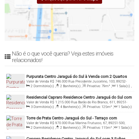
Não é o que você queria? Veja estes imóveis
relacionados!
Purpurata Centro Jaraguá do Sul à Venda com 2 Quartos
Valor de Venda
R$
746.000
Rua Presidente Juscelino, 103, 89252-
2
Dormitório(s)
,
2
Banheiro(s)
,
Privativo:
79m²
,
1
Sala(s)
,
050, Centro, Jaraguá do Sul, Santa Catarina, Brasil
1
Suíte(s)
,
Total:
132m²
,
1
Vaga(s)
Residencial Capraro Residence Centro Jaraguá do Sul com
Valor de Venda
R$
1.215.000
Rua Barão do Rio Branco, 611, 89251-
3 Suítes
3
Dormitório(s)
,
4
Banheiro(s)
,
Privativo:
125m²
,
1
Sala(s)
400, Centro, Jaraguá do Sul, Santa Catarina, Brasil
,
3
Suíte(s)
,
Total:
160m²
,
2
Vaga(s)
Torre de Prata Centro Jaraguá do Sul - Terraço com
Valor de Venda
R$
970.000
Rua Marina Frutuoso, 67, 89251-500,
Gramado Natural
2
Dormitório(s)
,
2
Banheiro(s)
,
Privativo:
115m²
,
1
Sala(s)
Centro, Jaraguá do Sul, Santa Catarina, Brasil
,
1
Suíte(s)
,
Total:
260m²
,
1
Vaga(s)
Capraro Residence Centro Jaraguá do Sul com 3 Suítes