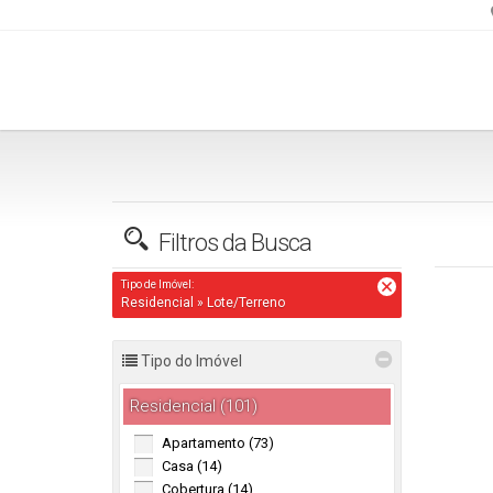
(47) 98838-1544
falecom@imoveisbembacanas.com.br
Filtros da Busca
Tipo de Imóvel:
Residencial » Lote/Terreno
Tipo do Imóvel
Residencial (101)
Apartamento (73)
Casa (14)
Cobertura (14)