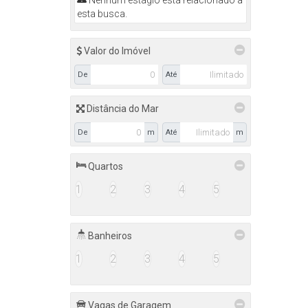
Nenhum estágio está relacionado a
esta busca.
Valor do Imóvel
De
Até
Distância do Mar
De
m
Até
m
Quartos
1
2
3
4
5
Banheiros
1
2
3
4
5
Vagas de Garagem