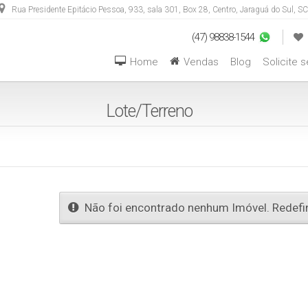
Rua Presidente Epitácio Pessoa
,
933
,
sala 301, Box 28
,
Centro
,
Jaraguá do Sul
,
SC
(47) 98838-1544
Home
Vendas
Blog
Solicite 
Aptos com 04 Dormitórios ou +
Casas com 04 Dormitórios ou +
Hotéis / Pousadas / Residen
Lote/Terreno
Não foi encontrado nenhum Imóvel. Redefin