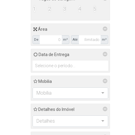
1
2
3
4
5
Área
De
m²
Até
m²
Data de Entrega
Mobilia
Mobília
Detalhes do Imóvel
Detalhes