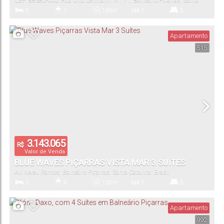
CEP: 88380-000
,
Rua Otto Lehmann
,
N°:
71
,
Balneário Piçarras
,
Santa
Catarina
,
Brasil
3
3
145m²
1
3
Dormitório(s)
Banheiro(s)
Privativo:
Sala(s)
Suíte(s)
Apartamento
515
1
Vaga(s)
3.143.065
R$
Valor de Venda
BLUE WAVES PIÇARRAS VISTA MAR 3 SUÍTES
Av. Nereu Ramos
,
Balneário Piçarras
,
Santa Catarina
,
Brasil
3
4
132m²
1
3
Dormitório(s)
Banheiro(s)
Privativo:
Sala(s)
Suíte(s)
Apartamento
992