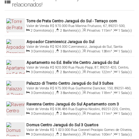
relacionados!
Torre de Prata Centro Jaraguá do Sul - Terraço com
Valor de Venda
R$
970.000
Rua Marina Frutuoso, 67, 89251-500,
Gramado Natural
2
Dormitório(s)
,
2
Banheiro(s)
,
Privativo:
115m²
,
1
Sala(s)
Centro, Jaraguá do Sul, Santa Catarina, Brasil
,
1
Suíte(s)
,
Total:
260m²
,
1
Vaga(s)
Arpoador Czerniewicz Jaragua do Sul
Valor de Venda
R$
924.000
Czerniewicz, Jaraguá do Sul, Santa
3
Dormitório(s)
,
3
Banheiro(s)
,
Privativo:
138m²
,
1
Sala(s)
Catarina, Brasil
,
1
Suíte(s)
,
1
Vaga(s)
Apartamento no Ed. Belle Vie Centro Jaraguá do Sul
Valor de Venda
R$
920.000
Rua Paulo Papp, 87, 89251-420, Centro,
3
Dormitório(s)
,
2
Banheiro(s)
,
Privativo:
122m²
,
1
Sala(s)
Jaraguá do Sul, Santa Catarina, Brasil
,
1
Suíte(s)
,
Total:
174m²
,
2
Vaga(s)
Palazzo di Trento Centro Jaraguá do Sul 3 Suítes
Valor de Venda
R$
975.000
Rua Guilherme Dancker, 150, 89251-460,
3
Dormitório(s)
,
3
Banheiro(s)
,
Privativo:
118m²
,
1
Sala(s)
Centro, Jaraguá do Sul, Santa Catarina, Brasil
,
3
Suíte(s)
,
2
Vaga(s)
Ravenna Centro Jaraguá do Sul Apartamento com 3
Valor de Venda
R$
936.486
Rua Eugênio Nicolini, 89251-220, Centro,
Quartos
3
Dormitório(s)
,
2
Banheiro(s)
,
Privativo:
111m²
,
1
Sala(s)
Jaraguá do Sul, Santa Catarina, Brasil
,
1
Suíte(s)
,
Total:
183m²
,
2
Vaga(s)
Domus Centro Jaraguá do Sul 3 Quartos
Valor de Venda
R$
1.023.000
Rua Coronel Procópio Gomes de Oliveira,
3
Dormitório(s)
,
2
Banheiro(s)
,
Privativo:
100m²
,
1
Sala(s)
89251-276, Centro, Jaraguá do Sul, Santa Catarina, Brasil