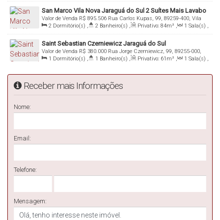
,
1
Suíte(s)
,
Total:
157m²
,
2
Vaga(s)
San Marco Vila Nova Jaraguá do Sul 2 Suítes Mais Lavabo
Valor de Venda
R$
895.506
Rua Carlos Kupas, 99, 89259-400, Vila
2
Dormitório(s)
,
2
Banheiro(s)
,
Privativo:
84m²
,
1
Sala(s)
,
Nova, Jaraguá do Sul, Santa Catarina, Brasil
2
Suíte(s)
,
Total:
114m²
,
1
Vaga(s)
Saint Sebastian Czerniewicz Jaraguá do Sul
Valor de Venda
R$
380.000
Rua Jorge Czerniewicz, 99, 89255-000,
1
Dormitório(s)
,
1
Banheiro(s)
,
Privativo:
61m²
,
1
Sala(s)
,
Czerniewicz, Jaraguá do Sul, Santa Catarina, Brasil
1
Suíte(s)
,
Total:
107m²
,
1
Vaga(s)
Receber mais Informações
Nome:
Email:
Telefone:
Mensagem: