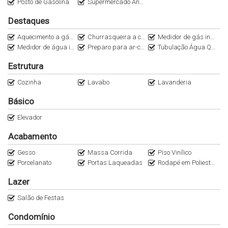
Posto de Gasolina
Supermercado Angeloni
Destaques
Aquecimento a gás (tubulação)
Churrasqueira a carvão
Medidor de gás individual
Medidor de água individual
Preparo para ar-condicionado Split (tubulação)
Tubulação Água Quente
Estrutura
Cozinha
Lavabo
Lavanderia
Básico
Elevador
Acabamento
Gesso
Massa Corrida
Piso Vinílico
Porcelanato
Portas Laqueadas
Rodapé em Poliestireno
Lazer
Salão de Festas
Condomínio