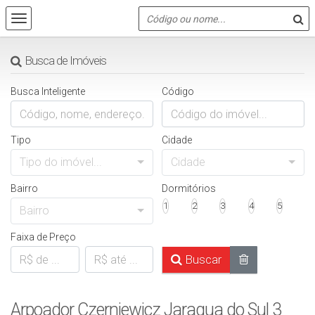
Busca de Imóveis
Busca Inteligente
Código
Tipo
Cidade
Tipo do imóvel...
Cidade
Bairro
Dormitórios
1
2
3
4
5
Bairro
Faixa de Preço
Buscar
Arpoador Czerniewicz Jaragua do Sul 3