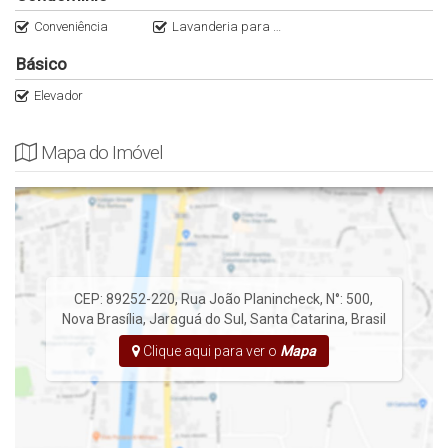
Conveniência
Lavanderia para o condomínio
Básico
Elevador
Mapa do Imóvel
CEP: 89252-220
,
Rua João Planincheck
,
N°:
500
,
Nova Brasília
,
Jaraguá do Sul
,
Santa Catarina
,
Brasil
Clique aqui para ver o
Mapa