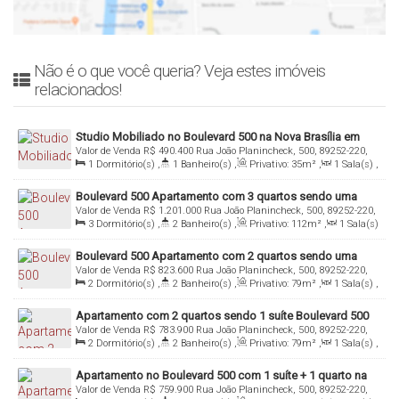
Não é o que você queria? Veja estes imóveis
relacionados!
Studio Mobiliado no Boulevard 500 na Nova Brasília em
Valor de Venda
R$
490.400
Rua João Planincheck, 500, 89252-220,
Jaraguá do Sul
1
Dormitório(s)
,
1
Banheiro(s)
,
Privativo:
35m²
,
1
Sala(s)
,
Nova Brasília, Jaraguá do Sul, Santa Catarina, Brasil
Total:
66m²
,
1
Vaga(s)
Boulevard 500 Apartamento com 3 quartos sendo uma
Valor de Venda
R$
1.201.000
Rua João Planincheck, 500, 89252-220,
suíte na Nova Brasília em Jaraguá do Sul
3
Dormitório(s)
,
2
Banheiro(s)
,
Privativo:
112m²
,
1
Sala(s)
Nova Brasília, Jaraguá do Sul, Santa Catarina, Brasil
,
1
Suíte(s)
,
Total:
199m²
,
2
Vaga(s)
Boulevard 500 Apartamento com 2 quartos sendo uma
Valor de Venda
R$
823.600
Rua João Planincheck, 500, 89252-220,
suíte na Nova Brasília em Jaraguá do Sul
2
Dormitório(s)
,
2
Banheiro(s)
,
Privativo:
79m²
,
1
Sala(s)
,
Nova Brasília, Jaraguá do Sul, Santa Catarina, Brasil
1
Suíte(s)
,
Total:
135m²
,
1
Vaga(s)
Apartamento com 2 quartos sendo 1 suíte Boulevard 500
Valor de Venda
R$
783.900
Rua João Planincheck, 500, 89252-220,
na Nova Brasília em Jaraguá do Sul
2
Dormitório(s)
,
2
Banheiro(s)
,
Privativo:
79m²
,
1
Sala(s)
,
Nova Brasília, Jaraguá do Sul, Santa Catarina, Brasil
1
Suíte(s)
,
Total:
135m²
,
1
Vaga(s)
Apartamento no Boulevard 500 com 1 suíte + 1 quarto na
Valor de Venda
R$
759.900
Rua João Planincheck, 500, 89252-220,
Nova Brasília em Jaraguá do Sul