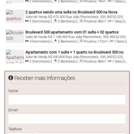
2
Dormitório(s)
,
2
Banheiro(s)
,
Privativo:
79m²
,
1
Sala(s)
,
Nova Brasília, Jaraguá do Sul, Santa Catarina, Brasil
1
Suíte(s)
,
Total:
135m²
,
1
Vaga(s)
2 quartos sendo uma suíte no Boulevard 500 na Nova
Valor de Venda
R$
672.000
Rua João Planincheck, 500, 89252-220,
Brasília em Jaraguá do Sul
2
Dormitório(s)
,
2
Banheiro(s)
,
Privativo:
68m²
,
1
Sala(s)
,
Nova Brasília, Jaraguá do Sul, Santa Catarina, Brasil
1
Suíte(s)
,
Total:
116m²
,
1
Vaga(s)
Boulevard 500 apartamento com 01 suíte + 02 quartos
Valor de Venda
R$
1.166.000
Rua João Planincheck, 500, 89252-220,
Nova Brasília em Jaraguá do Sul
3
Dormitório(s)
,
2
Banheiro(s)
,
Privativo:
112m²
,
1
Sala(s)
Nova Brasília, Jaraguá do Sul, Santa Catarina, Brasil
,
1
Suíte(s)
,
Total:
199m²
,
2
Vaga(s)
Apartamento com 1 suíte + 1 quarto no Boulevard 500 no
Valor de Venda
R$
645.800
Rua João Planincheck, 500, 89252-220,
Nova Brasília em Jaraguá do Sul
2
Dormitório(s)
,
2
Banheiro(s)
,
Privativo:
68m²
,
1
Sala(s)
,
Nova Brasília, Jaraguá do Sul, Santa Catarina, Brasil
1
Suíte(s)
,
Total:
116m²
,
1
Vaga(s)
Receber mais Informações
Nome:
Email:
Telefone: