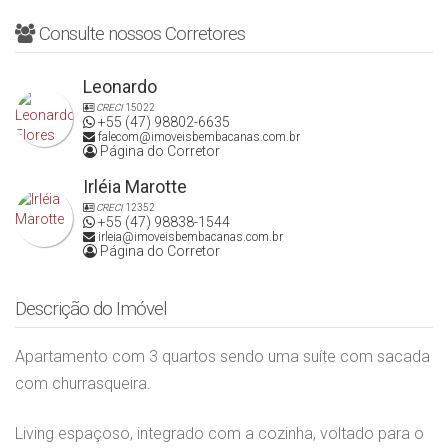
Consulte nossos Corretores
Leonardo
CRECI
15022
+55 (47) 98802-6635
falecom@imoveisbembacanas.com.br
Página do Corretor
Irléia Marotte
CRECI
12352
+55 (47) 98838-1544
irleia@imoveisbembacanas.com.br
Página do Corretor
Descrição do Imóvel
Apartamento com 3 quartos sendo uma suíte com sacada
com churrasqueira.
Living espaçoso, integrado com a cozinha, voltado para o