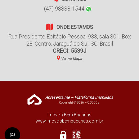
(47) 98838-1544
ONDE ESTAMOS
Rua Presidente Epitácio Pessoa
,
933
,
sala 301, Box
28
,
Centro
,
Jaraguá do Sul
,
SC
,
Brasil
CRECI: 5539J
Ver no Mapa
Apresenta.me ~ Plataforma Imobiliária
Copyright © 2026 ~ 0.0000s
Imóveis Bem Bacanas
www.imoveisbembacanas.com.br