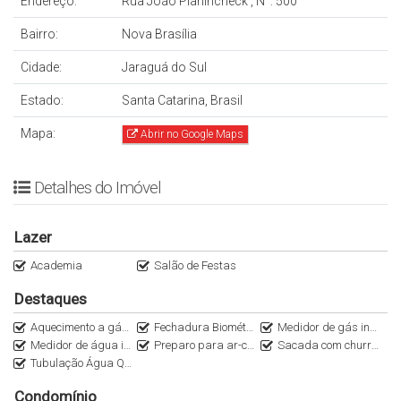
Endereço:
Rua João Planincheck
,
N°:
500
Bairro:
Nova Brasília
Cidade:
Jaraguá do Sul
Estado:
Santa Catarina, Brasil
Mapa:
Abrir no Google Maps
Detalhes do Imóvel
Lazer
Academia
Salão de Festas
Destaques
Aquecimento a gás (tubulação)
Fechadura Biométrica
Medidor de gás individual
Medidor de água individual
Preparo para ar-condicionado Split (tubulação)
Sacada com churrasqueira
Tubulação Água Quente
Condomínio