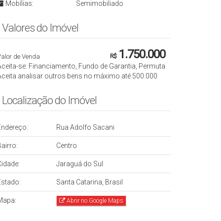
Mobílias:
Semimobiliado
Valores do Imóvel
1.750.000
Valor de Venda
R$
Aceita-se: Financiamento, Fundo de Garantia, Permuta
Aceita analisar outros bens no máximo até 500.000
Localização do Imóvel
Endereço:
Rua Adolfo Sacani
airro:
Centro
Cidade:
Jaraguá do Sul
Estado:
Santa Catarina, Brasil
Mapa:
Abrir no Google Maps