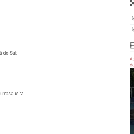
 do Sul:
Ap
do
urrasqueira