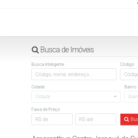
(47) 98838-1544
falecom@imoveisbembacanas.com.br
Busca de Imóveis
Busca Inteligente
Código
Cidade
Bairro
Cidade
Bair
Faixa de Preço
Bus