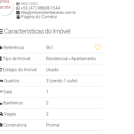
CRECI
12352
+55 (47) 98838-1544
irleia@imoveisbembacanas.com.br
Página do Corretor
Características do Imóvel
Referência:
961
Tipo de Imóvel:
Residencial
»
Apartamento
Estágio do Imóvel:
Usado
Quartos:
3 (sendo 1 suíte)
Sala:
1
Banheiros:
2
Vagas:
2
Construtora:
Proma