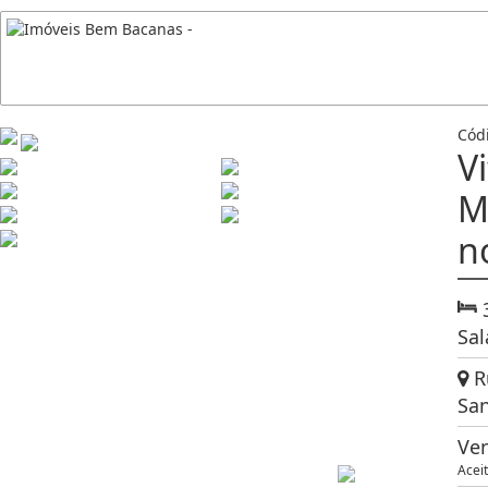
Cód
V
M
n
Sal
Ru
San
Ve
Acei