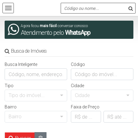
Agora ficou
mais fácil
conversar conosco
Atendimento pelo
WhatsApp
Busca de Imóveis
Busca Inteligente
Código
Tipo
Cidade
Tipo do imóvel...
Cidade
Bairro
Faixa de Preço
Bairro