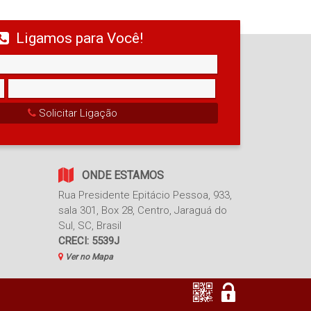
Ligamos para Você!
Solicitar Ligação
ONDE ESTAMOS
Rua Presidente Epitácio Pessoa
,
933
,
sala 301, Box 28
,
Centro
,
Jaraguá do
Sul
,
SC
,
Brasil
CRECI: 5539J
Ver no Mapa