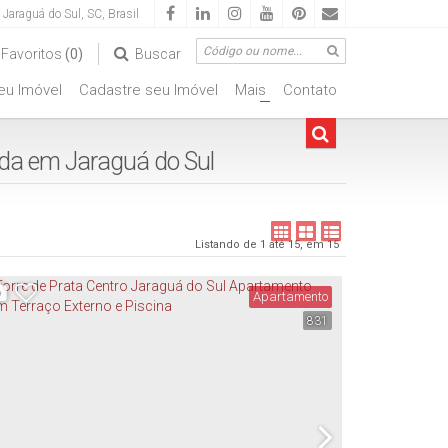
Jaraguá do Sul
,
SC
,
Brasil
Favoritos
(0)
Buscar
seu Imóvel
Cadastre seu Imóvel
Mais
Contato
ciais
+
nda em Jaraguá do Sul
Listando de 1 até 15, em 15
Apartamento
831