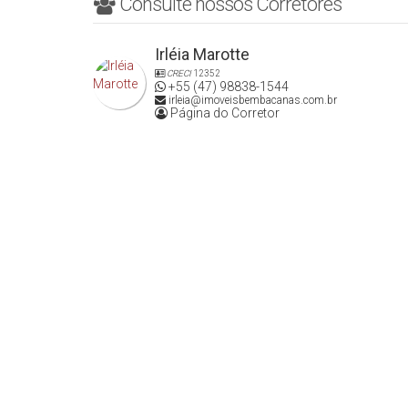
Consulte nossos Corretores
Irléia Marotte
CRECI
12352
+55 (47) 98838-1544
irleia@imoveisbembacanas.com.br
Página do Corretor