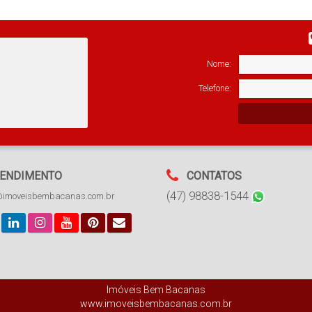
Nome:
Telefone:
ENDIMENTO
CONTATOS
(47) 98838-1544
@imoveisbembacanas.com.br
Imóveis Bem Bacanas
www.imoveisbembacanas.com.br