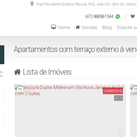
Rua Presidente Epitácio Pessoa
,
933
,
sala 301, Box 28
,
Centro
,
(47) 98838-1544
Home
Vendas
Blog
Solicite 
Aptos com 04 Dormitórios ou +
Casas com 04 Dormitórios ou +
Hotéis / Pousadas / Residen
Apartamentos com terraço externo à ve
Lista de Imóveis
os
os
Cobertura
884