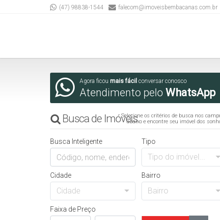
(47) 98838-1544
falecom@imoveisbembacanas.com.br
Agora ficou
mais fácil
conversar conosco
Atendimento pelo
WhatsApp
Busca de Imóveis
Selecione os critérios de busca nos camp
abaixo e encontre seu imóvel dos sonh
Busca Inteligente
Tipo
Tipo do imóvel...
Cidade
Bairro
Cidade
Bairro
Faixa de Preço