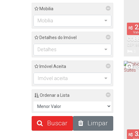
Mobilia
Mobília
2.
R$
Val
Detalhes do Imóvel
COBE
CEP: 8
COM 
Detalhes
do Sul
,
3
Dormitór
Imóvel Aceita
Imóvel aceita
29
Total:
Ordenar a Lista
Buscar
Limpar
3.
R$