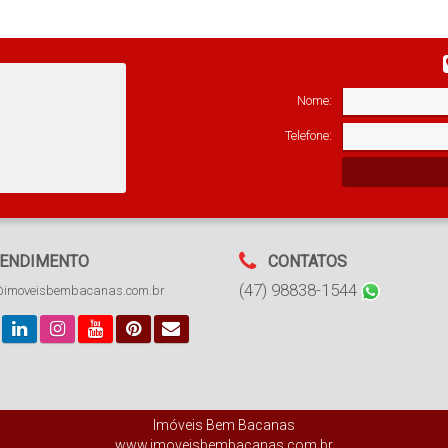
7m²
3
1172m²
Vaga(s)
Total:
Nome:
Telefone:
ENDIMENTO
CONTATOS
(47) 98838-1544
@imoveisbembacanas.com.br
Imóveis Bem Bacanas
www.imoveisbembacanas.com.br