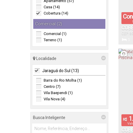
Apartamento (57)
Casa (14)
Cobertura (14)
Cons
Comercial (2)
COBE
Comercial (1)
CEP: 8
JARA
Santa C
Terreno (1)
3
Dormitór
Localidade
36
Jaraguá do Sul (13)
Total:
Barra do Rio Molha (1)
Centro (7)
Vila Baependi (1)
Vila Nova (4)
Busca Inteligente
1.
R$
Val
COBE