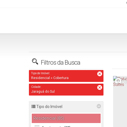
(47) 98838-1544
falecom@imoveisbembacanas.com.br
Filtros da Busca
Tipo de Imóvel:
Residencial » Cobertura
Cidade:
Jaraguá do Sul
Tipo do Imóvel
Residencial (85)