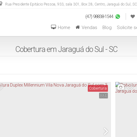
Rua Presidente Epitácio Pessoa
,
933
,
sala 301, Box 28
,
Centro
,
Jaraguá do Sul
,
SC
(47) 98838-1544
Home
Vendas
Blog
Solicite 
Aptos com 04 Dormitórios ou +
Casas com 04 Dormitórios ou +
Hotéis / Pousadas / Residen
Cobertura em Jaraguá do Sul - SC
Cobertura
884