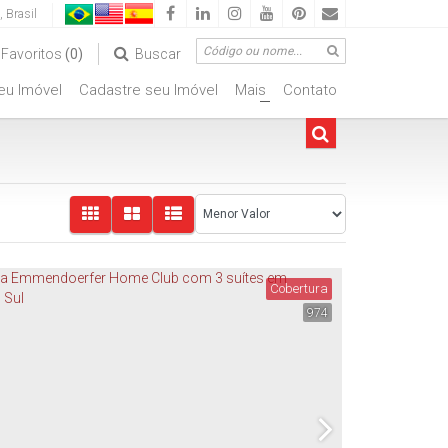
,
Brasil
Favoritos
(0)
Buscar
seu Imóvel
Cadastre seu Imóvel
Mais
Contato
ciais
+
Cobertura
974