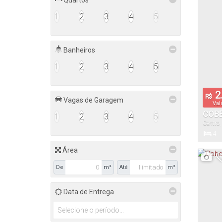
Quartos
2
1
2
3
4
5
Vaga(s)
Banheiros
1
2
3
4
5
2.
R$
Vagas de Garagem
Val
COBE
1
2
3
4
5
Centro
JARA
4
Dormitór
Área
De
m²
Até
m²
43
Total:
Data de Entrega