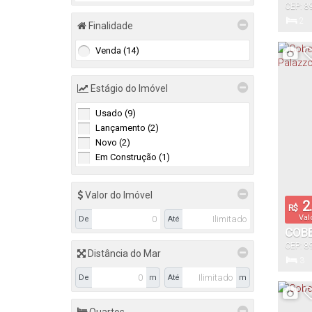
CEP: 8
JARA
Santa C
2
Finalidade
Dormitór
Venda (14)
27
Estágio do Imóvel
Total:
Usado (9)
Lançamento (2)
Novo (2)
Em Construção (1)
Valor do Imóvel
2.
R$
Val
De
Até
COBE
CEP: 8
MEDI
Distância do Mar
Santa C
3
JARA
Dormitór
De
m
Até
m