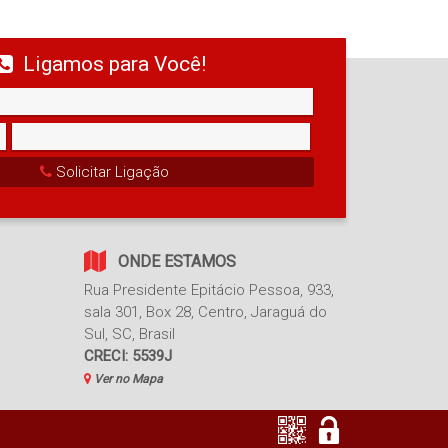
6
Ligamos para Você!
Vaga(s)
Solicitar Ligação
ONDE ESTAMOS
Rua Presidente Epitácio Pessoa
,
933
,
sala 301, Box 28
,
Centro
,
Jaraguá do
Sul
,
SC
,
Brasil
CRECI: 5539J
Ver no Mapa